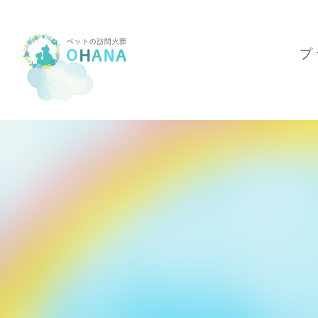
プ
合同火葬プラン
返骨プラン