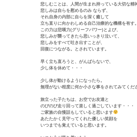
悲しむことは、人間が生まれ持っている大切な精
悲しみは自らを慰めるのみ ならず、
それ自身の内部に自らを深く癒して
立ち直りに向かわしめる自己治療的な機構を有す
この力は悲嘆力(グリーフパワー)とよび、
悲しみが襲ってきたら思いっきり泣いて、
悲しみをすべて吐き出すことが、
回復につながる。とされています。
早く立ち直ろうと、がんばらないで、
少し体を休めて・・・
少し体が動けるようになったら。
無理がない程度に何か小さな事をされてみてくだ
旅立った子たちは、お空でお友達と
のびのび走り回って楽しく過ごしています・・・
ご家族の自慢話もしていると思います
あたたかく見守ってくれた優しい笑顔を
いつまでも覚えていると思います。